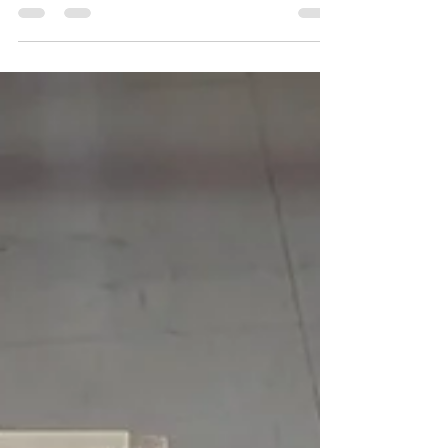
2020.11.01(日) 休日 午前中はスタッドレスタイヤと
ホイールを組んでもらうために友人のショップ
へ。 父と嫁の２台分 昼から長井まで。 学校長の結
婚祝賀会。 飯鉢工業の保養施設的な素敵な場所で
の賑やかな会であった。...