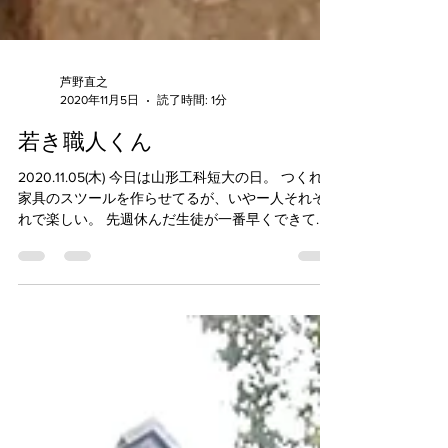
芦野直之
2020年11月5日
読了時間: 1分
若き職人くん
2020.11.05(木) 今日は山形工科短大の日。 つくれる
家具のスツールを作らせてるが、いやー人それぞ
れで楽しい。 先週休んだ生徒が一番早くできてビ
ックリしたけど、雑でビックリしたり、話相手が
休みだといい仕事するヤツとか、ザラ板で作って
んだけどそこまでやる？ってのとか(...