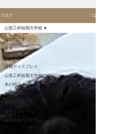
ブログ
山形工科短期大学校
全ての記事
家具
イベント
店舗ディスプレイ
山形工科短期大学校
木の時計
作業日報
徒然なること
住宅リフォーム
家具作家の大工日記