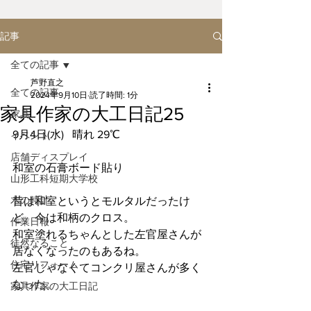
記事
全ての記事
芦野直之
全ての記事
2024年9月10日
読了時間: 1分
家具作家の大工日記25
家具
9月4日(水)   晴れ 29℃
イベント
店舗ディスプレイ
和室の石膏ボード貼り
山形工科短期大学校
木の時計
昔は和室というとモルタルだったけ
ど、今は和柄のクロス。
作業日報
和室塗れるちゃんとした左官屋さんが
徒然なること
居なくなったのもあるね。
住宅リフォーム
左官じゃなくてコンクリ屋さんが多く
なった。
家具作家の大工日記