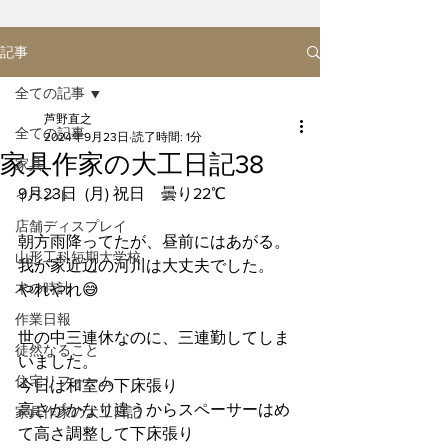
記事
全ての記事
芦野直之
全ての記事
2024年9月23日
読了時間: 1分
家具作家の大工日記38
家具
9月23日  (月) 祝日    曇り22℃
イベント
店舗ディスプレイ
朝方雨降ってたが、昼前にはあがる。
山形工科短期大学校
我が家近辺の河川は大丈夫でした。
木の時計
やれやれ😅
作業日報
世の中三連休なのに、三連勤してしま
徒然なること
いました。
住宅リフォーム
今日は和室の下床張り
高さがかなり違うからスペーサーはめ
家具作家の大工日記
て高さ調整して下床張り