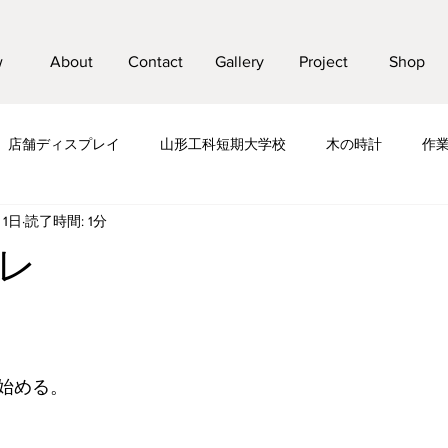
w
About
Contact
Gallery
Project
Shop
店舗ディスプレイ
山形工科短期大学校
木の時計
作
月1日
読了時間: 1分
工日記
レ
始める。