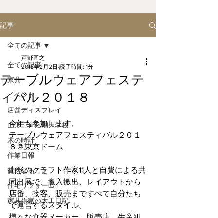
記事
全ての記事
芦野直之
全ての記事
2018年2月2日
読了時間: 1分
テーブルウェアフェステ
家具
ィバル２０１８
イベント
店舗ディスプレイ
今年も参加します。
山形工科短期大学校
テーブルウェアフェスティバル２０１
木の時計
８＠東京ドーム
作業日報
山形のクラフト作家11人と自費による共
徒然なること
同出展で、搬入搬出、レイアウトから
住宅リフォーム
店番、接客、販売まですべて自分たち
家具作家の大工日記
で運営するスタイル。
様々な食器メーカー、販売店、生産組