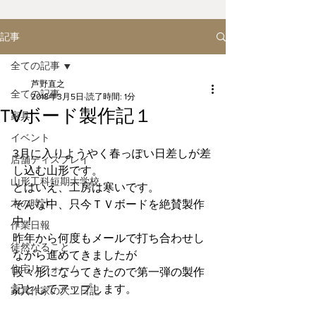
記事
全ての記事
芦野直之
全ての記事
2018年3月5日
読了時間: 1分
TVボード製作記１
家具
イベント
3月に入りようやく春っぽい日差しが差
店舗ディスプレイ
し込む山形です。
山形工科短期大学校
とはいえ、工房は寒いです。
木の時計
そんな中、只今ＴＶボードを絶賛製作
中！
作業日報
昨年から何度もメールで打ち合わせし
徒然なること
ながら進めてきましたが
住宅リフォーム
段々形になってきたので第一弾の製作
記としてアップします。
家具作家の大工日記