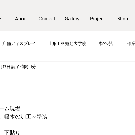
w
About
Contact
Gallery
Project
Shop
店舗ディスプレイ
山形工科短期大学校
木の時計
作
月17日
読了時間: 1分
工日記
ーム現場
、幅木の加工～塗装
、下貼り。