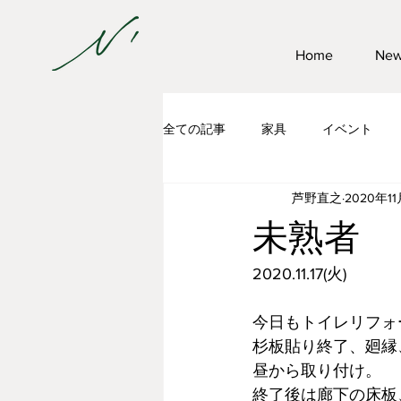
Home
Ne
全ての記事
家具
イベント
芦野直之
2020年11
住宅リフォーム
家具作家の大
未熟者
2020.11.17(火)
今日もトイレリフォ
杉板貼り終了、廻縁
昼から取り付け。
終了後は廊下の床板