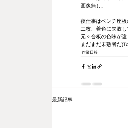
画像無し。
夜仕事はベンチ座板
二枚、着色に失敗して凹
元々合板の色味が違
まだまだ未熟者だ(To
作業日報
最新記事