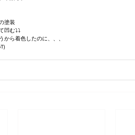
の塗装
む⤵️⤵️
うから着色したのに、、、
T)