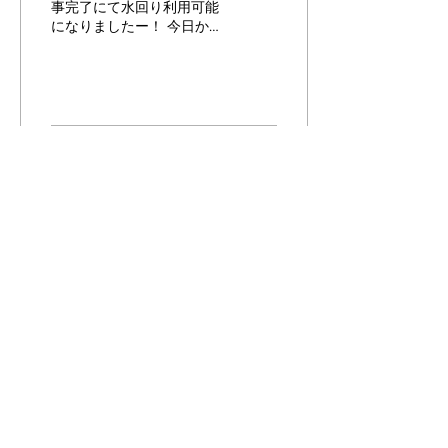
事完了にて水回り利用可能
になりましたー！ 今日から
トイレ、♨️、キッチン全て
使えるので、実質引っ越し
ですね。 いーなー、新しい
生活🤩 まだ細かい仕事残し
て、二期工事に入ります。
41
0
3