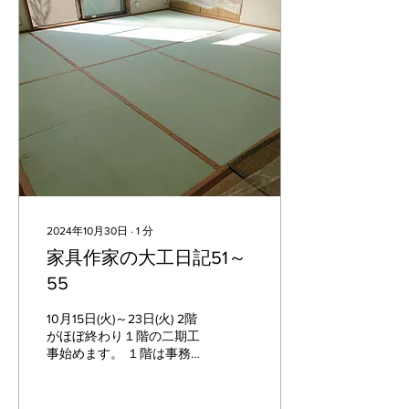
2024年10月30日
∙
1
分
家具作家の大工日記51～
55
10月15日(火)～23日(火) 2階
がほぼ終わり１階の二期工
事始めます。 １階は事務所
&奥様の仕事場。 まずは奥
様の仕事場を、現在の和室
からフローリング床に張り