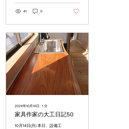
替え、壁天井は塗装でリニ
ューアルします。 畳剥がし
41
0
てスタイロフォーム 合板下
貼り後、床フローリング...
2024年10月14日
∙
1
分
家具作家の大工日記50
10月14日(月) 本日、設備工