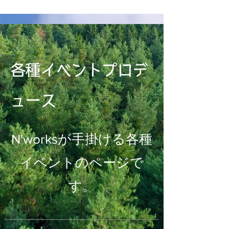
各種イベントプロデ
ュース
​N'worksが手掛ける各種
イベントのページで
す。